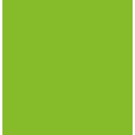
Измерители влажности и температуры
Пирометры (термометры инфракрасные)
Вспомогательные материалы
Химия для бассейнов
Компания
Реквизиты
Сертификаты
Политика конфиденциальности
Прайс-лист
Спецпредложения
Доставка и оплата
Статьи
Контакты
...
Каталог товаров
Химические реактивы
ГСО
Индикаторы
Питательные среды
Реагенты для водоподготовки
Реактивы
Стандарт-титры
Продукция для профилактики и борьбы с