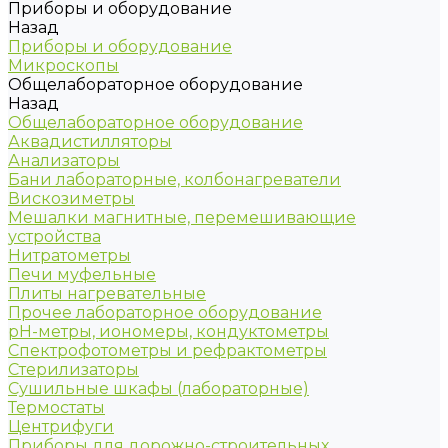
Приборы и оборудование
Назад
Приборы и оборудование
Микроскопы
Общелабораторное оборудование
Назад
Общелабораторное оборудование
Аквадистилляторы
Анализаторы
Бани лабораторные, колбонагреватели
Вискозиметры
Мешалки магнитные, перемешивающие
устройства
Нитратометры
Печи муфельные
Плиты нагревательные
Прочее лабораторное оборудование
рН-метры, иономеры, кондуктометры
Спектрофотометры и рефрактометры
Стерилизаторы
Сушильные шкафы (лабораторные)
Термостаты
Центрифуги
Приборы для дорожно-строительных