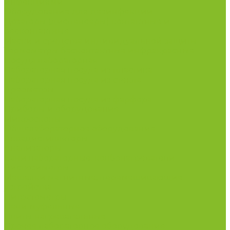
инфекциями
Оборудование для дезинфекции
Дозаторы (диспенсеры) контактные и
бесконтактные
Маски и средства индивидуальной защиты
Термометры бесконтактные инфракрасные
Посуда лабораторная
Лабораторная посуда из пластика
Лабораторная посуда из стекла
Ареометры
Лабораторная посуда из фарфора
Приборы и оборудование
Микроскопы
Общелабораторное оборудование
Аквадистилляторы
Анализаторы
Бани лабораторные, колбонагреватели
Вискозиметры
Мешалки магнитные, перемешивающие
устройства
Нитратометры
Печи муфельные
Плиты нагревательные
Прочее лабораторное оборудование