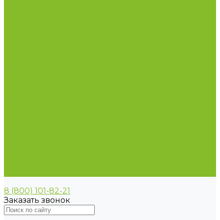
Пирометры (термометры инфракрасные)
Термометр биметаллический
Термометр для испытания нефтепродуктов
Термометр для сельского хозяйства
Термометр лабораторный
Термометр специальный
Термометр технический
Термометр электроконтактный
Вспомогательные материалы
Химия для бассейнов
Компания
Реквизиты
Сертификаты
Политика конфиденциальности
Прайс-лист
Спецпредложения
Доставка и оплата
Статьи
Контакты
8 (800) 101-82-21
Заказать звонок