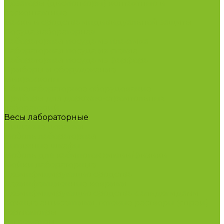
Дозаторы (диспенсеры) контактные и
бесконтактные
Маски и средства индивидуальной защиты
Посуда лабораторная
Лабораторная посуда из пластика
Лабораторная посуда из стекла
Лабораторная посуда из фарфора
Приборы и оборудование
Микроскопы
Общелабораторное оборудование
Приборы для дорожно-строительных
лабораторий
Весы лабораторные
Пищевые добавки
Мебель лабораторная
Вытяжные шкафы
Мебель для кабинетов химии/физики
Мойки лабораторные
Дезинфицирующие средства
Дезинфекционные коврики
Дезинфицирующие средства с альдегидами
Кожные антисептики, готовые растворы (спреи)
Термометры
Гигрометры