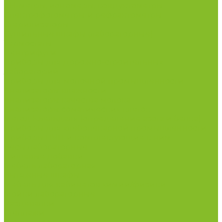
рН-метры, иономеры, кондуктометры
Спектрофотометры и рефрактометры
Стерилизаторы
Сушильные шкафы (лабораторные)
Термостаты
Центрифуги
Приборы для дорожно-строительных
лабораторий
Приборы для молочной промышленности
Анализаторы влажности
Анализаторы качества молока
Анализаторы соматических клеток
Метод Кьельдаля (определение азота и белка)
Приборы для хлебопекарной промышленности
Приборы ПЧП и комплектующие к ним
Весы лабораторные
Пищевые добавки
Мебель лабораторная
Вытяжные шкафы
Мебель для кабинетов химии/физики
Мойки лабораторные
Раздевалки
Стеллажи