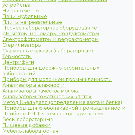
устройства
Нитратометры
Печи муфельные
Плиты нагревательные
Прочее лабораторное оборудование
рН-метры, иономеры, кондуктометры
Спектрофотометры и рефрактометры
Стерилизаторы
Сушильные шкафы (лабораторные)
Термостаты
Центрифуги
Приборы для дорожно-строительных
лабораторий
Приборы для молочной промышленности
Анализаторы влажности
Анализаторы качества молока
Анализаторы соматических клеток
Метод Кьельдаля (определение азота и белка)
Приборы для хлебопекарной промышленности
Приборы ПЧП и комплектующие к ним
Весы лабораторные
Пищевые добавки
Мебель лабораторная