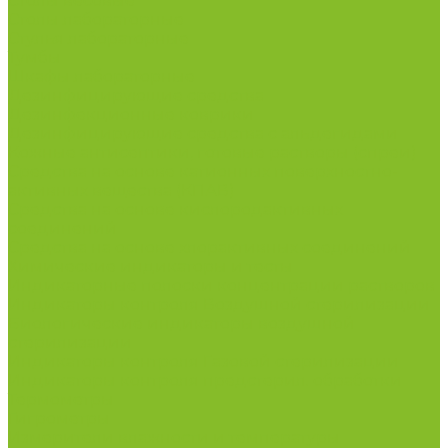
Столы весовые
Столы лабораторные
Стулья лабораторные
Тумбы
Шкафы лабораторные
Дезинфицирующие средства
Дезинфекционные коврики
Дезинфицирующие средства с альдегидами
Кожные антисептики, готовые растворы (спреи)
Средства на основе катионных поверхностно-
активных вещества (КПАВ)
Средства на основе кислородактивных
соединений
Средства на основе хлорактивных соединений
Химические индикаторы и тесты
Индикаторные полоски концентрации растворов
Индикаторы контроля Воздушной стерилизации
Биологические индикаторы воздушной
стерилизации
Индикаторы контроля Газовой стерилизации
Индикаторы контроля предстерил. обработки
Термометры
Гигрометры
Измерители влажности и температуры