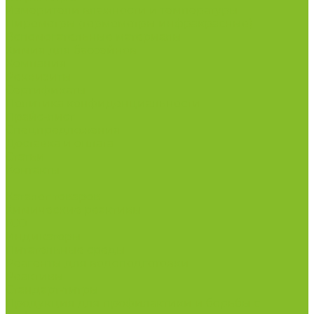
Измерители влажности и температуры
Пирометры (термометры инфракрасные)
Вспомогательные материалы
Химия для бассейнов
Компания
Реквизиты
Сертификаты
Политика конфиденциальности
Прайс-лист
Спецпредложения
Доставка и оплата
Статьи
Контакты
...
Каталог товаров
Химические реактивы
ГСО
Индикаторы
Питательные среды
Реагенты для водоподготовки
Реактивы
Стандарт-титры
Продукция для профилактики и борьбы с