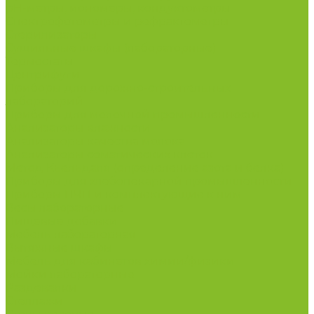
рН-метры, иономеры, кондуктометры
Спектрофотометры и рефрактометры
Стерилизаторы
Сушильные шкафы (лабораторные)
Термостаты
Центрифуги
Приборы для дорожно-строительных
лабораторий
Приборы для молочной промышленности
Анализаторы влажности
Анализаторы качества молока
Анализаторы соматических клеток
Метод Кьельдаля (определение азота и белка)
Приборы для хлебопекарной промышленности
Приборы ПЧП и комплектующие к ним
Весы лабораторные
Пищевые добавки
Мебель лабораторная
Вытяжные шкафы
Мебель для кабинетов химии/физики
Мойки лабораторные
Раздевалки
Стеллажи