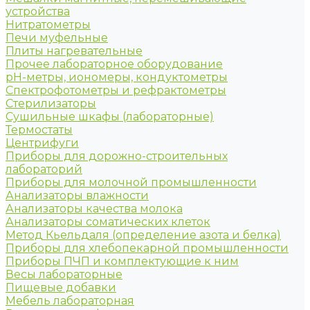
устройства
Нитратометры
Печи муфельные
Плиты нагревательные
Прочее лабораторное оборудование
рН-метры, иономеры, кондуктометры
Спектрофотометры и рефрактометры
Стерилизаторы
Сушильные шкафы (лабораторные)
Термостаты
Центрифуги
Приборы для дорожно-строительных
лабораторий
Приборы для молочной промышленности
Анализаторы влажности
Анализаторы качества молока
Анализаторы соматических клеток
Метод Кьельдаля (определение азота и белка)
Приборы для хлебопекарной промышленности
Приборы ПЧП и комплектующие к ним
Весы лабораторные
Пищевые добавки
Мебель лабораторная