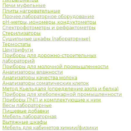
Печи муфельные
Плиты нагревательные
Прочее лабораторное оборудование
рН-метры, иономеры, кондуктометры
Спектрофотометры и рефрактометры
Стерилизаторы
Сушильные шкафы (лабораторные)
Термостаты
Центрифуги
Приборы для дорожно-строительных
лабораторий
Приборы для молочной промышленности
Анализаторы влажности
Анализаторы качества молока
Анализаторы соматических клеток
Метод Кьельдаля (определение азота и белка)
Приборы для хлебопекарной промышленности
Приборы ПЧП и комплектующие к ним
Весы лабораторные
Пищевые добавки
Мебель лабораторная
Вытяжные шкафы
Мебель для кабинетов химии/физики