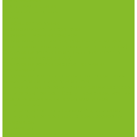
Столы весовые
Столы лабораторные
Стулья лабораторные
Тумбы
Шкафы лабораторные
Дезинфицирующие средства
Дезинфекционные коврики
Дезинфицирующие средства с альдегидами
Кожные антисептики, готовые растворы (спреи)
Средства на основе катионных поверхностно-
активных вещества (КПАВ)
Средства на основе кислородактивных
соединений
Средства на основе хлорактивных соединений
Химические индикаторы и тесты
Индикаторные полоски концентрации растворов
Индикаторы контроля Воздушной стерилизации
Биологические индикаторы воздушной
стерилизации
Индикаторы контроля Газовой стерилизации
Индикаторы контроля предстерил. обработки
Термометры
Гигрометры
Измерители влажности и температуры