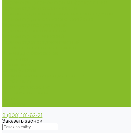
Пирометры (термометры инфракрасные)
Термометр биметаллический
Термометр для испытания нефтепродуктов
Термометр для сельского хозяйства
Термометр лабораторный
Термометр специальный
Термометр технический
Термометр электроконтактный
Вспомогательные материалы
Химия для бассейнов
Компания
Реквизиты
Сертификаты
Политика конфиденциальности
Прайс-лист
Спецпредложения
Доставка и оплата
Статьи
Контакты
8 (800) 101-82-21
Заказать звонок