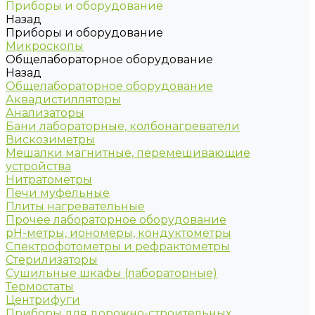
Приборы и оборудование
Назад
Приборы и оборудование
Микроскопы
Общелабораторное оборудование
Назад
Общелабораторное оборудование
Аквадистилляторы
Анализаторы
Бани лабораторные, колбонагреватели
Вискозиметры
Мешалки магнитные, перемешивающие
устройства
Нитратометры
Печи муфельные
Плиты нагревательные
Прочее лабораторное оборудование
рН-метры, иономеры, кондуктометры
Спектрофотометры и рефрактометры
Стерилизаторы
Сушильные шкафы (лабораторные)
Термостаты
Центрифуги
Приборы для дорожно-строительных