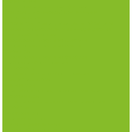
инфекциями
Оборудование для дезинфекции
Дозаторы (диспенсеры) контактные и
бесконтактные
Маски и средства индивидуальной защиты
Термометры бесконтактные инфракрасные
Посуда лабораторная
Лабораторная посуда из пластика
Лабораторная посуда из стекла
Ареометры
Лабораторная посуда из фарфора
Приборы и оборудование
Микроскопы
Общелабораторное оборудование
Аквадистилляторы
Анализаторы
Бани лабораторные, колбонагреватели
Вискозиметры
Мешалки магнитные, перемешивающие
устройства
Нитратометры
Печи муфельные
Плиты нагревательные
Прочее лабораторное оборудование