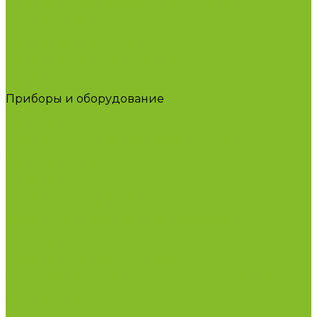
Дозаторы (диспенсеры) контактные и
бесконтактные
Маски и средства индивидуальной защиты
Посуда лабораторная
Лабораторная посуда из пластика
Лабораторная посуда из стекла
Лабораторная посуда из фарфора
Приборы и оборудование
Микроскопы
Общелабораторное оборудование
Приборы для дорожно-строительных
лабораторий
Весы лабораторные
Пищевые добавки
Мебель лабораторная
Вытяжные шкафы
Мебель для кабинетов химии/физики
Мойки лабораторные
Дезинфицирующие средства
Дезинфекционные коврики
Дезинфицирующие средства с альдегидами
Кожные антисептики, готовые растворы (спреи)
Термометры
Гигрометры