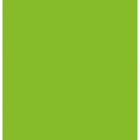
Шкафы лабораторные
Дезинфицирующие средства
Дезинфекционные коврики
Дезинфицирующие средства с альдегидами
Кожные антисептики, готовые растворы (спреи)
Средства на основе катионных поверхностно-
активных вещества (КПАВ)
Средства на основе кислородактивных
соединений
Средства на основе хлорактивных соединений
Химические индикаторы и тесты
Индикаторные полоски концентрации растворов
Индикаторы контроля Воздушной стерилизации
Биологические индикаторы воздушной
стерилизации
Индикаторы контроля Газовой стерилизации
Индикаторы контроля предстерил. обработки
Термометры
Гигрометры
Измерители влажности и температуры
Пирометры (термометры инфракрасные)
Термометр биметаллический
Термометр для испытания нефтепродуктов