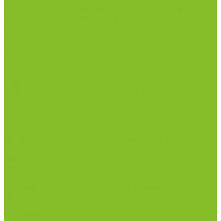
Маски и средства индивидуальной защиты
Термометры бесконтактные инфракрасные
Посуда лабораторная
Лабораторная посуда из пластика
Лабораторная посуда из стекла
Ареометры
Лабораторная посуда из фарфора
Приборы и оборудование
Микроскопы
Общелабораторное оборудование
Аквадистилляторы
Анализаторы
Бани лабораторные, колбонагреватели
Вискозиметры
Мешалки магнитные, перемешивающие
устройства
Нитратометры
Печи муфельные
Плиты нагревательные
Прочее лабораторное оборудование
рН-метры, иономеры, кондуктометры
Спектрофотометры и рефрактометры
Стерилизаторы