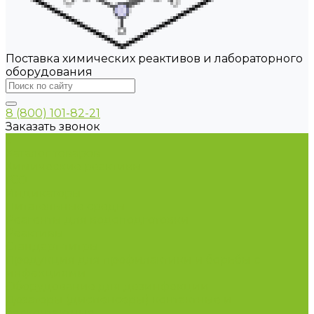
Поставка химических реактивов и лабораторного
оборудования
8 (800) 101-82-21
Заказать звонок
...
Каталог товаров
Химические реактивы
ГСО
Индикаторы
Питательные среды
Реагенты для водоподготовки
Реактивы
Стандарт-титры
Продукция для профилактики и борьбы с
инфекциями
Оборудование для дезинфекции
Дозаторы (диспенсеры) контактные и
бесконтактные