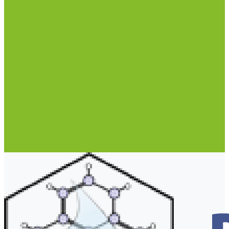
Термометр для сельского хозяйства
Термометр лабораторный
Термометр специальный
Термометр технический
Термометр электроконтактный
Вспомогательные материалы
Химия для бассейнов
Компания
Реквизиты
Сертификаты
Политика конфиденциальности
Прайс-лист
Спецпредложения
Доставка и оплата
Статьи
Контакты