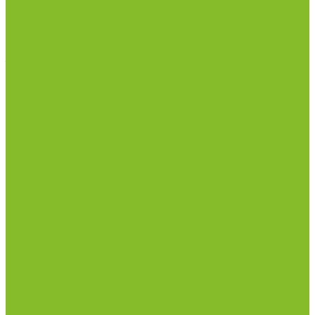
Сушильные шкафы (лабораторные)
Термостаты
Центрифуги
Приборы для дорожно-строительных
лабораторий
Приборы для молочной промышленности
Анализаторы влажности
Анализаторы качества молока
Анализаторы соматических клеток
Метод Кьельдаля (определение азота и белка)
Приборы для хлебопекарной промышленности
Приборы ПЧП и комплектующие к ним
Весы лабораторные
Пищевые добавки
Мебель лабораторная
Вытяжные шкафы
Мебель для кабинетов химии/физики
Мойки лабораторные
Раздевалки
Стеллажи
Столы весовые
Столы лабораторные
Стулья лабораторные
Тумбы