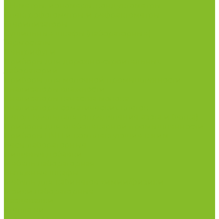
рН-метры, иономеры, кондуктометры
Спектрофотометры и рефрактометры
Стерилизаторы
Сушильные шкафы (лабораторные)
Термостаты
Центрифуги
Приборы для дорожно-строительных
лабораторий
Приборы для молочной промышленности
Анализаторы влажности
Анализаторы качества молока
Анализаторы соматических клеток
Метод Кьельдаля (определение азота и белка)
Приборы для хлебопекарной промышленности
Приборы ПЧП и комплектующие к ним
Весы лабораторные
Пищевые добавки
Мебель лабораторная
Вытяжные шкафы
Мебель для кабинетов химии/физики
Мойки лабораторные
Раздевалки
Стеллажи