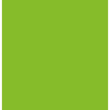
Дозаторы (диспенсеры) контактные и
бесконтактные
Маски и средства индивидуальной защиты
Посуда лабораторная
Лабораторная посуда из пластика
Лабораторная посуда из стекла
Лабораторная посуда из фарфора
Приборы и оборудование
Микроскопы
Общелабораторное оборудование
Приборы для дорожно-строительных
лабораторий
Весы лабораторные
Пищевые добавки
Мебель лабораторная
Вытяжные шкафы
Мебель для кабинетов химии/физики
Мойки лабораторные
Дезинфицирующие средства
Дезинфекционные коврики
Дезинфицирующие средства с альдегидами
Кожные антисептики, готовые растворы (спреи)
Термометры
Гигрометры