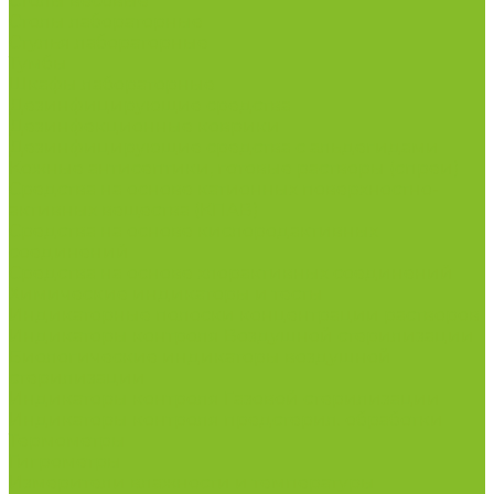
Столы весовые
Столы лабораторные
Стулья лабораторные
Тумбы
Шкафы лабораторные
Дезинфицирующие средства
Дезинфекционные коврики
Дезинфицирующие средства с альдегидами
Кожные антисептики, готовые растворы (спреи)
Средства на основе катионных поверхностно-
активных вещества (КПАВ)
Средства на основе кислородактивных
соединений
Средства на основе хлорактивных соединений
Химические индикаторы и тесты
Индикаторные полоски концентрации растворов
Индикаторы контроля Воздушной стерилизации
Биологические индикаторы воздушной
стерилизации
Индикаторы контроля Газовой стерилизации
Индикаторы контроля предстерил. обработки
Термометры
Гигрометры
Измерители влажности и температуры