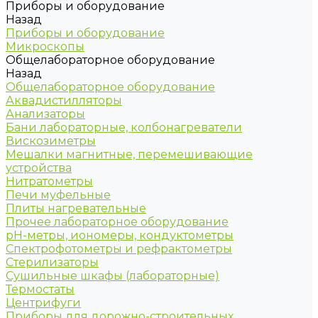
Приборы и оборудование
Назад
Приборы и оборудование
Микроскопы
Общелабораторное оборудование
Назад
Общелабораторное оборудование
Аквадистилляторы
Анализаторы
Бани лабораторные, колбонагреватели
Вискозиметры
Мешалки магнитные, перемешивающие
устройства
Нитратометры
Печи муфельные
Плиты нагревательные
Прочее лабораторное оборудование
рН-метры, иономеры, кондуктометры
Спектрофотометры и рефрактометры
Стерилизаторы
Сушильные шкафы (лабораторные)
Термостаты
Центрифуги
Приборы для дорожно-строительных