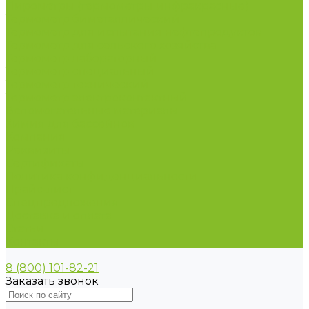
Пирометры (термометры инфракрасные)
Термометр биметаллический
Термометр для испытания нефтепродуктов
Термометр для сельского хозяйства
Термометр лабораторный
Термометр специальный
Термометр технический
Термометр электроконтактный
Вспомогательные материалы
Химия для бассейнов
Компания
Реквизиты
Сертификаты
Политика конфиденциальности
Прайс-лист
Спецпредложения
Доставка и оплата
Статьи
Контакты
8 (800) 101-82-21
Заказать звонок