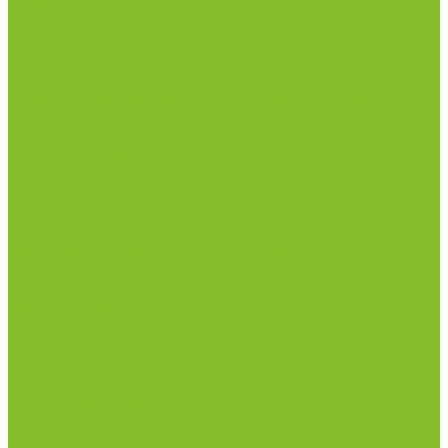
инфекциями
Оборудование для дезинфекции
Дозаторы (диспенсеры) контактные и
бесконтактные
Маски и средства индивидуальной защиты
Термометры бесконтактные инфракрасные
Посуда лабораторная
Лабораторная посуда из пластика
Лабораторная посуда из стекла
Ареометры
Лабораторная посуда из фарфора
Приборы и оборудование
Микроскопы
Общелабораторное оборудование
Аквадистилляторы
Анализаторы
Бани лабораторные, колбонагреватели
Вискозиметры
Мешалки магнитные, перемешивающие
устройства
Нитратометры
Печи муфельные
Плиты нагревательные
Прочее лабораторное оборудование