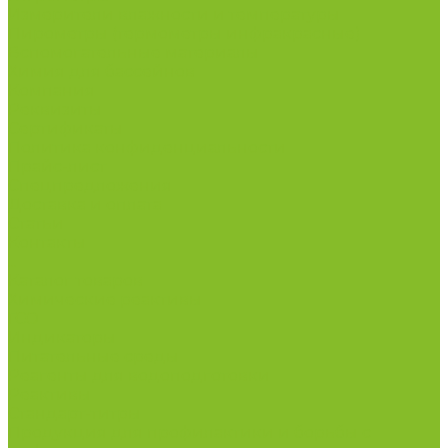
Измерители влажности и температуры
Пирометры (термометры инфракрасные)
Вспомогательные материалы
Химия для бассейнов
Компания
Реквизиты
Сертификаты
Политика конфиденциальности
Прайс-лист
Спецпредложения
Доставка и оплата
Статьи
Контакты
...
Каталог товаров
Химические реактивы
ГСО
Индикаторы
Питательные среды
Реагенты для водоподготовки
Реактивы
Стандарт-титры
Продукция для профилактики и борьбы с