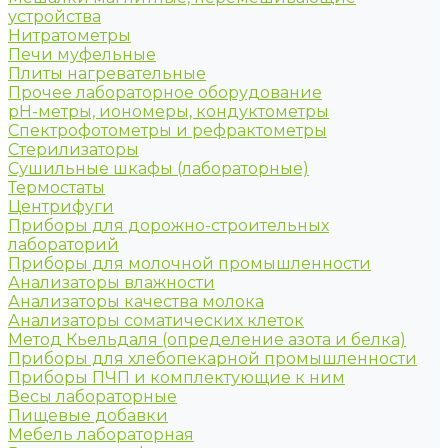
устройства
Нитратометры
Печи муфельные
Плиты нагревательные
Прочее лабораторное оборудование
рН-метры, иономеры, кондуктометры
Спектрофотометры и рефрактометры
Стерилизаторы
Сушильные шкафы (лабораторные)
Термостаты
Центрифуги
Приборы для дорожно-строительных
лабораторий
Приборы для молочной промышленности
Анализаторы влажности
Анализаторы качества молока
Анализаторы соматических клеток
Метод Кьельдаля (определение азота и белка)
Приборы для хлебопекарной промышленности
Приборы ПЧП и комплектующие к ним
Весы лабораторные
Пищевые добавки
Мебель лабораторная