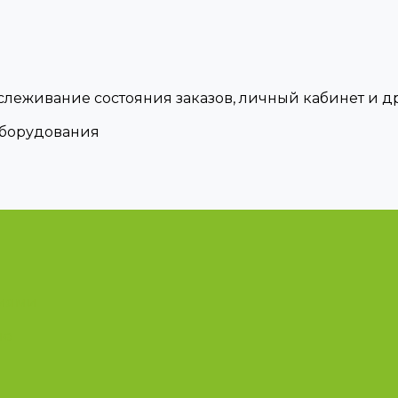
тслеживание состояния заказов, личный кабинет и 
оборудования
циями
ые