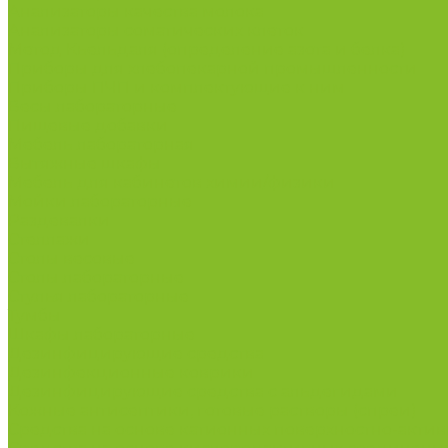
Анализаторы качества молока
Анализаторы соматических клеток
Метод Кьельдаля (определение азота и белка)
Приборы для хлебопекарной промышленности
Приборы ПЧП и комплектующие к ним
Весы лабораторные
Пищевые добавки
Мебель лабораторная
Вытяжные шкафы
Мебель для кабинетов химии/физики
Мойки лабораторные
Раздевалки
Стеллажи
Столы весовые
Столы лабораторные
Стулья лабораторные
Тумбы
Шкафы лабораторные
Дезинфицирующие средства
Дезинфекционные коврики
Дезинфицирующие средства с альдегидами
Кожные антисептики, готовые растворы (спреи)
Средства на основе катионных поверхностно-актив