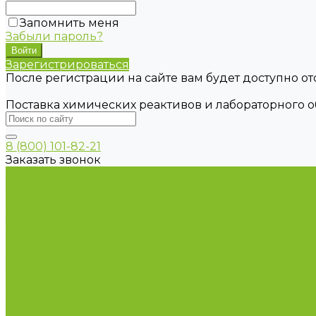
Запомнить меня
Забыли пароль?
Зарегистрироваться
После регистрации на сайте вам будет доступно о
Поставка химических реактивов и лабораторного 
8 (800) 101-82-21
Заказать звонок
Каталог товаров
Химические реактивы
ГСО
Индикаторы
Питательные среды
Продукция для профилактики и борьбы с инфек
Оборудование для дезинфекции
Дозаторы (диспенсеры) контактные и бесконтактн
Маски и средства индивидуальной защиты
Посуда лабораторная
Лабораторная посуда из пластика