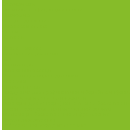
Сертификаты
Политика конфиденциальности
Прайс-лист
Спецпредложения
Доставка и оплата
Статьи
Контакты
...
Каталог товаров
Химические реактивы
ГСО
Индикаторы
Питательные среды
Реагенты для водоподготовки
Реактивы
Стандарт-титры
Продукция для профилактики и борьбы с инфек
Оборудование для дезинфекции
Дозаторы (диспенсеры) контактные и бесконтактн
Маски и средства индивидуальной защиты
Термометры бесконтактные инфракрасные
Посуда лабораторная
Лабораторная посуда из пластика