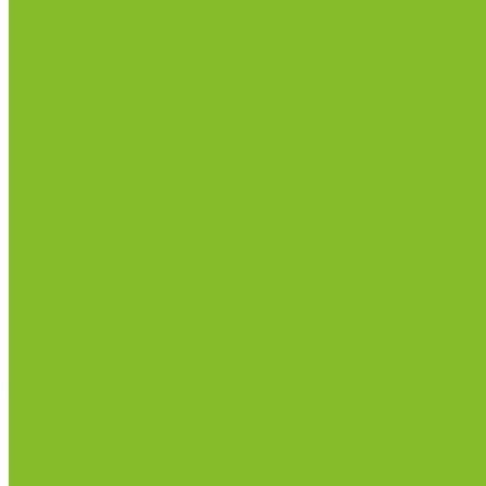
Лабораторная посуда из стекла
Ареометры
Лабораторная посуда из фарфора
Приборы и оборудование
Микроскопы
Общелабораторное оборудование
Аквадистилляторы
Анализаторы
Бани лабораторные, колбонагреватели
Вискозиметры
Мешалки магнитные, перемешивающие устройств
Нитратометры
Печи муфельные
Плиты нагревательные
Прочее лабораторное оборудование
рН-метры, иономеры, кондуктометры
Спектрофотометры и рефрактометры
Стерилизаторы
Сушильные шкафы (лабораторные)
Термостаты
Центрифуги
Приборы для дорожно-строительных лабораторий
Приборы для молочной промышленности
Анализаторы влажности