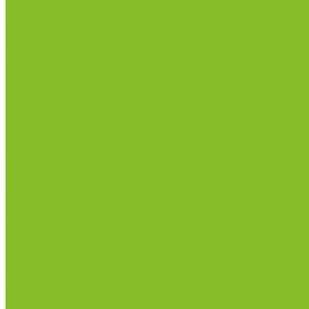
Лабораторная посуда из стекла
Лабораторная посуда из фарфора
Приборы и оборудование
Микроскопы
Общелабораторное оборудование
Приборы для дорожно-строительных лабораторий
Весы лабораторные
Пищевые добавки
Мебель лабораторная
Вытяжные шкафы
Мебель для кабинетов химии/физики
Мойки лабораторные
Дезинфицирующие средства
Дезинфекционные коврики
Дезинфицирующие средства с альдегидами
Кожные антисептики, готовые растворы (спреи)
Термометры
Гигрометры
Измерители влажности и температуры
Пирометры (термометры инфракрасные)
Вспомогательные материалы
Химия для бассейнов
Компания
Реквизиты