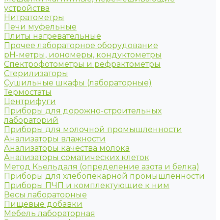
устройства
Нитратометры
Печи муфельные
Плиты нагревательные
Прочее лабораторное оборудование
рН-метры, иономеры, кондуктометры
Спектрофотометры и рефрактометры
Стерилизаторы
Сушильные шкафы (лабораторные)
Термостаты
Центрифуги
Приборы для дорожно-строительных
лабораторий
Приборы для молочной промышленности
Анализаторы влажности
Анализаторы качества молока
Анализаторы соматических клеток
Метод Кьельдаля (определение азота и белка)
Приборы для хлебопекарной промышленности
Приборы ПЧП и комплектующие к ним
Весы лабораторные
Пищевые добавки
Мебель лабораторная