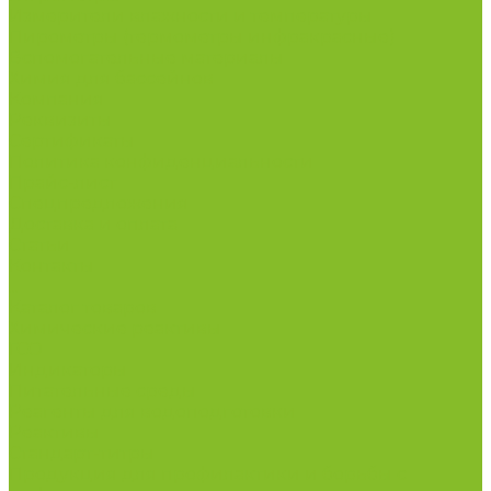
Измерители влажности и температуры
Пирометры (термометры инфракрасные)
Вспомогательные материалы
Химия для бассейнов
Компания
Реквизиты
Сертификаты
Политика конфиденциальности
Прайс-лист
Спецпредложения
Доставка и оплата
Статьи
Контакты
...
Каталог товаров
Химические реактивы
ГСО
Индикаторы
Питательные среды
Реагенты для водоподготовки
Реактивы
Стандарт-титры
Продукция для профилактики и борьбы с