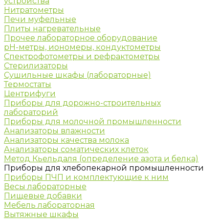
устройства
Нитратометры
Печи муфельные
Плиты нагревательные
Прочее лабораторное оборудование
рН-метры, иономеры, кондуктометры
Спектрофотометры и рефрактометры
Стерилизаторы
Сушильные шкафы (лабораторные)
Термостаты
Центрифуги
Приборы для дорожно-строительных
лабораторий
Приборы для молочной промышленности
Анализаторы влажности
Анализаторы качества молока
Анализаторы соматических клеток
Метод Кьельдаля (определение азота и белка)
Приборы для хлебопекарной промышленности
Приборы ПЧП и комплектующие к ним
Весы лабораторные
Пищевые добавки
Мебель лабораторная
Вытяжные шкафы