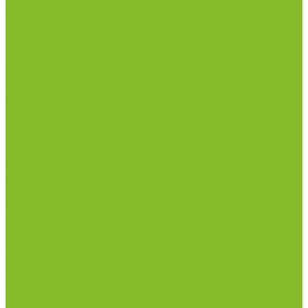
рН-метры, иономеры, кондуктометры
Спектрофотометры и рефрактометры
Стерилизаторы
Сушильные шкафы (лабораторные)
Термостаты
Центрифуги
Приборы для дорожно-строительных
лабораторий
Приборы для молочной промышленности
Анализаторы влажности
Анализаторы качества молока
Анализаторы соматических клеток
Метод Кьельдаля (определение азота и белка)
Приборы для хлебопекарной промышленности
Приборы ПЧП и комплектующие к ним
Весы лабораторные
Пищевые добавки
Мебель лабораторная
Вытяжные шкафы
Мебель для кабинетов химии/физики
Мойки лабораторные
Раздевалки
Стеллажи