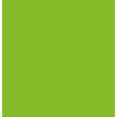
инфекциями
Оборудование для дезинфекции
Дозаторы (диспенсеры) контактные и
бесконтактные
Маски и средства индивидуальной защиты
Термометры бесконтактные инфракрасные
Посуда лабораторная
Лабораторная посуда из пластика
Лабораторная посуда из стекла
Ареометры
Лабораторная посуда из фарфора
Приборы и оборудование
Микроскопы
Общелабораторное оборудование
Аквадистилляторы
Анализаторы
Бани лабораторные, колбонагреватели
Вискозиметры
Мешалки магнитные, перемешивающие
устройства
Нитратометры
Печи муфельные
Плиты нагревательные
Прочее лабораторное оборудование