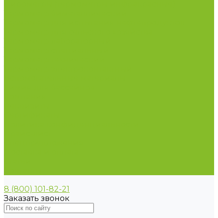
Пирометры (термометры инфракрасные)
Термометр биметаллический
Термометр для испытания нефтепродуктов
Термометр для сельского хозяйства
Термометр лабораторный
Термометр специальный
Термометр технический
Термометр электроконтактный
Вспомогательные материалы
Химия для бассейнов
Компания
Реквизиты
Сертификаты
Политика конфиденциальности
Прайс-лист
Спецпредложения
Доставка и оплата
Статьи
Контакты
8 (800) 101-82-21
Заказать звонок