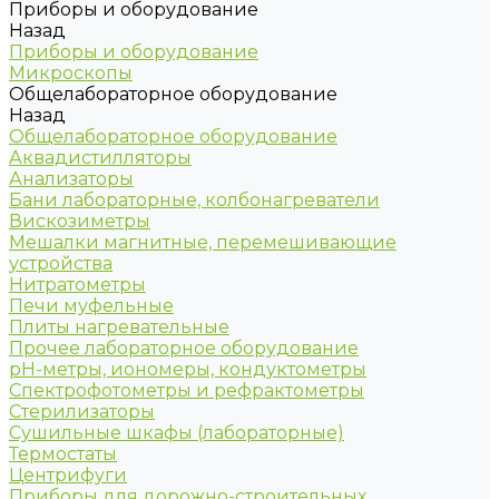
Приборы и оборудование
Назад
Приборы и оборудование
Микроскопы
Общелабораторное оборудование
Назад
Общелабораторное оборудование
Аквадистилляторы
Анализаторы
Бани лабораторные, колбонагреватели
Вискозиметры
Мешалки магнитные, перемешивающие
устройства
Нитратометры
Печи муфельные
Плиты нагревательные
Прочее лабораторное оборудование
рН-метры, иономеры, кондуктометры
Спектрофотометры и рефрактометры
Стерилизаторы
Сушильные шкафы (лабораторные)
Термостаты
Центрифуги
Приборы для дорожно-строительных