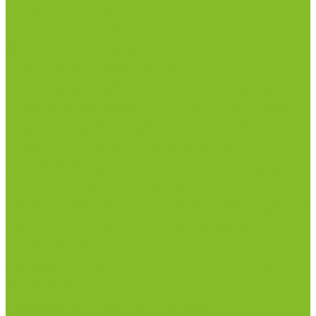
Столы весовые
Столы лабораторные
Стулья лабораторные
Тумбы
Шкафы лабораторные
Дезинфицирующие средства
Дезинфекционные коврики
Дезинфицирующие средства с альдегидами
Кожные антисептики, готовые растворы (спреи)
Средства на основе катионных поверхностно-
активных вещества (КПАВ)
Средства на основе кислородактивных
соединений
Средства на основе хлорактивных соединений
Химические индикаторы и тесты
Индикаторные полоски концентрации растворов
Индикаторы контроля Воздушной стерилизации
Биологические индикаторы воздушной
стерилизации
Индикаторы контроля Газовой стерилизации
Индикаторы контроля предстерил. обработки
Термометры
Гигрометры
Измерители влажности и температуры