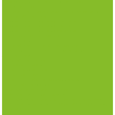
Дозаторы (диспенсеры) контактные и
бесконтактные
Маски и средства индивидуальной защиты
Посуда лабораторная
Лабораторная посуда из пластика
Лабораторная посуда из стекла
Лабораторная посуда из фарфора
Приборы и оборудование
Микроскопы
Общелабораторное оборудование
Приборы для дорожно-строительных
лабораторий
Весы лабораторные
Пищевые добавки
Мебель лабораторная
Вытяжные шкафы
Мебель для кабинетов химии/физики
Мойки лабораторные
Дезинфицирующие средства
Дезинфекционные коврики
Дезинфицирующие средства с альдегидами
Кожные антисептики, готовые растворы (спреи)
Термометры
Гигрометры