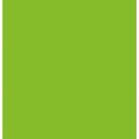
Столы весовые
Столы лабораторные
Стулья лабораторные
Тумбы
Шкафы лабораторные
Дезинфицирующие средства
Дезинфекционные коврики
Дезинфицирующие средства с альдегидами
Кожные антисептики, готовые растворы (спреи)
Средства на основе катионных поверхностно-
активных вещества (КПАВ)
Средства на основе кислородактивных
соединений
Средства на основе хлорактивных соединений
Химические индикаторы и тесты
Индикаторные полоски концентрации растворов
Индикаторы контроля Воздушной стерилизации
Биологические индикаторы воздушной
стерилизации
Индикаторы контроля Газовой стерилизации
Индикаторы контроля предстерил. обработки
Термометры
Гигрометры
Измерители влажности и температуры