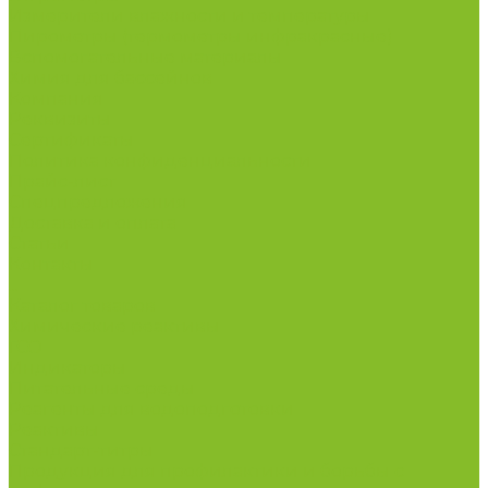
Измерители влажности и температуры
Пирометры (термометры инфракрасные)
Вспомогательные материалы
Химия для бассейнов
Компания
Реквизиты
Сертификаты
Политика конфиденциальности
Прайс-лист
Спецпредложения
Доставка и оплата
Статьи
Контакты
...
Каталог товаров
Химические реактивы
ГСО
Индикаторы
Питательные среды
Реагенты для водоподготовки
Реактивы
Стандарт-титры
Продукция для профилактики и борьбы с