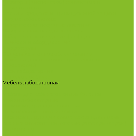
Дозаторы (диспенсеры) контактные и
бесконтактные
Маски и средства индивидуальной защиты
Посуда лабораторная
Лабораторная посуда из пластика
Лабораторная посуда из стекла
Лабораторная посуда из фарфора
Приборы и оборудование
Микроскопы
Общелабораторное оборудование
Приборы для дорожно-строительных
лабораторий
Весы лабораторные
Пищевые добавки
Мебель лабораторная
Вытяжные шкафы
Мебель для кабинетов химии/физики
Мойки лабораторные
Дезинфицирующие средства
Дезинфекционные коврики
Дезинфицирующие средства с альдегидами
Кожные антисептики, готовые растворы (спреи)
Термометры
Гигрометры