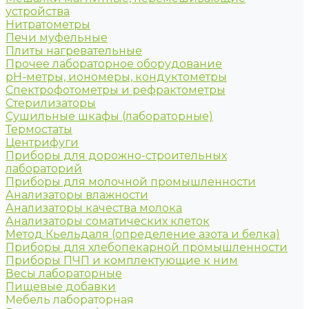
устройства
Нитратометры
Печи муфельные
Плиты нагревательные
Прочее лабораторное оборудование
рН-метры, иономеры, кондуктометры
Спектрофотометры и рефрактометры
Стерилизаторы
Сушильные шкафы (лабораторные)
Термостаты
Центрифуги
Приборы для дорожно-строительных
лабораторий
Приборы для молочной промышленности
Анализаторы влажности
Анализаторы качества молока
Анализаторы соматических клеток
Метод Кьельдаля (определение азота и белка)
Приборы для хлебопекарной промышленности
Приборы ПЧП и комплектующие к ним
Весы лабораторные
Пищевые добавки
Мебель лабораторная