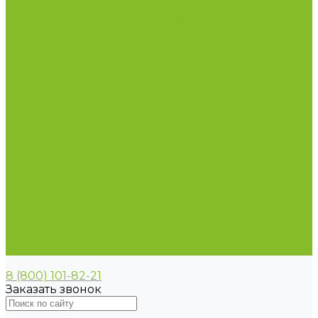
Пирометры (термометры инфракрасные)
Термометр биметаллический
Термометр для испытания нефтепродуктов
Термометр для сельского хозяйства
Термометр лабораторный
Термометр специальный
Термометр технический
Термометр электроконтактный
Вспомогательные материалы
Химия для бассейнов
Компания
Реквизиты
Сертификаты
Политика конфиденциальности
Прайс-лист
Спецпредложения
Доставка и оплата
Статьи
Контакты
8 (800) 101-82-21
Заказать звонок