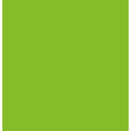
инфекциями
Оборудование для дезинфекции
Дозаторы (диспенсеры) контактные и
бесконтактные
Маски и средства индивидуальной защиты
Термометры бесконтактные инфракрасные
Посуда лабораторная
Лабораторная посуда из пластика
Лабораторная посуда из стекла
Ареометры
Лабораторная посуда из фарфора
Приборы и оборудование
Микроскопы
Общелабораторное оборудование
Аквадистилляторы
Анализаторы
Бани лабораторные, колбонагреватели
Вискозиметры
Мешалки магнитные, перемешивающие
устройства
Нитратометры
Печи муфельные
Плиты нагревательные
Прочее лабораторное оборудование