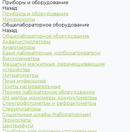
Приборы и оборудование
Назад
Приборы и оборудование
Микроскопы
Общелабораторное оборудование
Назад
Общелабораторное оборудование
Аквадистилляторы
Анализаторы
Бани лабораторные, колбонагреватели
Вискозиметры
Мешалки магнитные, перемешивающие
устройства
Нитратометры
Печи муфельные
Плиты нагревательные
Прочее лабораторное оборудование
рН-метры, иономеры, кондуктометры
Спектрофотометры и рефрактометры
Стерилизаторы
Сушильные шкафы (лабораторные)
Термостаты
Центрифуги
Приборы для дорожно-строительных