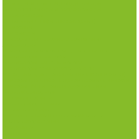
рН-метры, иономеры, кондуктометры
Спектрофотометры и рефрактометры
Стерилизаторы
Сушильные шкафы (лабораторные)
Термостаты
Центрифуги
Приборы для дорожно-строительных
лабораторий
Приборы для молочной промышленности
Анализаторы влажности
Анализаторы качества молока
Анализаторы соматических клеток
Метод Кьельдаля (определение азота и белка)
Приборы для хлебопекарной промышленности
Приборы ПЧП и комплектующие к ним
Весы лабораторные
Пищевые добавки
Мебель лабораторная
Вытяжные шкафы
Мебель для кабинетов химии/физики
Мойки лабораторные
Раздевалки
Стеллажи