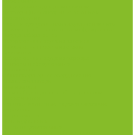
инфекциями
Оборудование для дезинфекции
Дозаторы (диспенсеры) контактные и
бесконтактные
Маски и средства индивидуальной защиты
Термометры бесконтактные инфракрасные
Посуда лабораторная
Лабораторная посуда из пластика
Лабораторная посуда из стекла
Ареометры
Лабораторная посуда из фарфора
Приборы и оборудование
Микроскопы
Общелабораторное оборудование
Аквадистилляторы
Анализаторы
Бани лабораторные, колбонагреватели
Вискозиметры
Мешалки магнитные, перемешивающие
устройства
Нитратометры
Печи муфельные
Плиты нагревательные
Прочее лабораторное оборудование