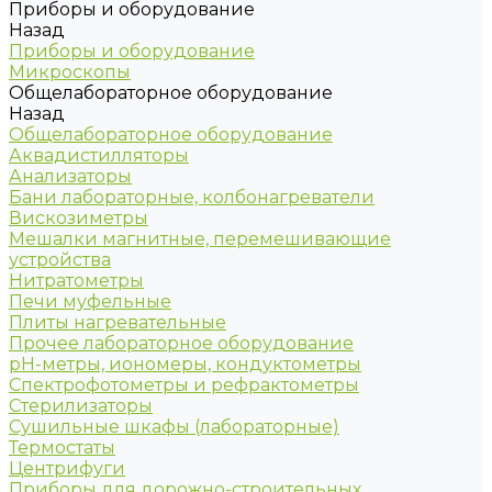
Приборы и оборудование
Назад
Приборы и оборудование
Микроскопы
Общелабораторное оборудование
Назад
Общелабораторное оборудование
Аквадистилляторы
Анализаторы
Бани лабораторные, колбонагреватели
Вискозиметры
Мешалки магнитные, перемешивающие
устройства
Нитратометры
Печи муфельные
Плиты нагревательные
Прочее лабораторное оборудование
рН-метры, иономеры, кондуктометры
Спектрофотометры и рефрактометры
Стерилизаторы
Сушильные шкафы (лабораторные)
Термостаты
Центрифуги
Приборы для дорожно-строительных