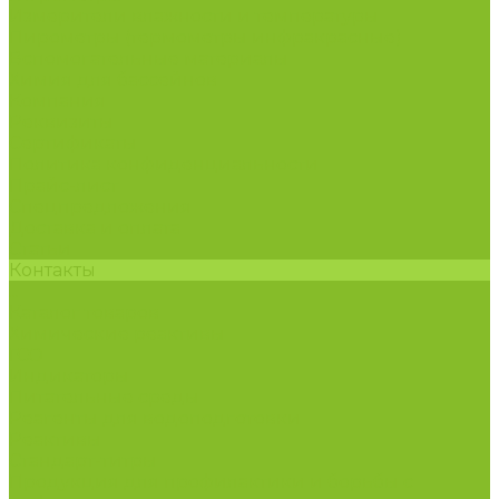
Измерители влажности и температуры
Пирометры (термометры инфракрасные)
Вспомогательные материалы
Химия для бассейнов
Компания
Реквизиты
Сертификаты
Политика конфиденциальности
Прайс-лист
Спецпредложения
Доставка и оплата
Статьи
Контакты
...
Каталог товаров
Химические реактивы
ГСО
Индикаторы
Питательные среды
Реагенты для водоподготовки
Реактивы
Стандарт-титры
Продукция для профилактики и борьбы с