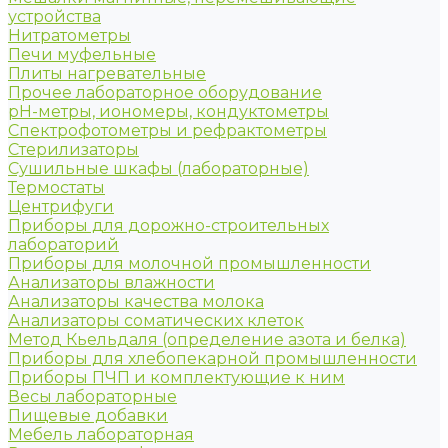
устройства
Нитратометры
Печи муфельные
Плиты нагревательные
Прочее лабораторное оборудование
рН-метры, иономеры, кондуктометры
Спектрофотометры и рефрактометры
Стерилизаторы
Сушильные шкафы (лабораторные)
Термостаты
Центрифуги
Приборы для дорожно-строительных
лабораторий
Приборы для молочной промышленности
Анализаторы влажности
Анализаторы качества молока
Анализаторы соматических клеток
Метод Кьельдаля (определение азота и белка)
Приборы для хлебопекарной промышленности
Приборы ПЧП и комплектующие к ним
Весы лабораторные
Пищевые добавки
Мебель лабораторная