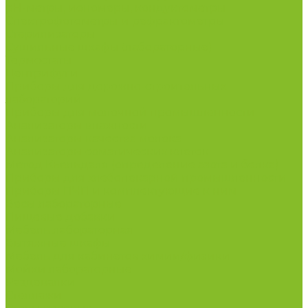
рН-метры, иономеры, кондуктометры
Спектрофотометры и рефрактометры
Стерилизаторы
Сушильные шкафы (лабораторные)
Термостаты
Центрифуги
Приборы для дорожно-строительных
лабораторий
Приборы для молочной промышленности
Анализаторы влажности
Анализаторы качества молока
Анализаторы соматических клеток
Метод Кьельдаля (определение азота и белка)
Приборы для хлебопекарной промышленности
Приборы ПЧП и комплектующие к ним
Весы лабораторные
Пищевые добавки
Мебель лабораторная
Вытяжные шкафы
Мебель для кабинетов химии/физики
Мойки лабораторные
Раздевалки
Стеллажи