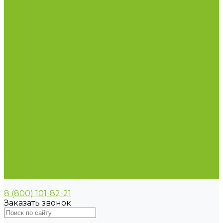
Пирометры (термометры инфракрасные)
Термометр биметаллический
Термометр для испытания нефтепродуктов
Термометр для сельского хозяйства
Термометр лабораторный
Термометр специальный
Термометр технический
Термометр электроконтактный
Вспомогательные материалы
Химия для бассейнов
Компания
Реквизиты
Сертификаты
Политика конфиденциальности
Прайс-лист
Спецпредложения
Доставка и оплата
Статьи
Контакты
8 (800) 101-82-21
Заказать звонок