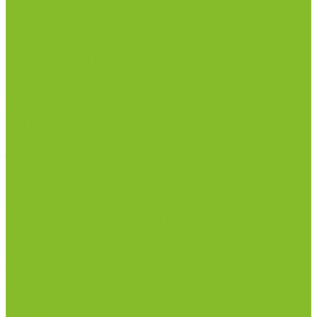
Дозаторы (диспенсеры) контактные и
бесконтактные
Маски и средства индивидуальной защиты
Посуда лабораторная
Лабораторная посуда из пластика
Лабораторная посуда из стекла
Лабораторная посуда из фарфора
Приборы и оборудование
Микроскопы
Общелабораторное оборудование
Приборы для дорожно-строительных
лабораторий
Весы лабораторные
Пищевые добавки
Мебель лабораторная
Вытяжные шкафы
Мебель для кабинетов химии/физики
Мойки лабораторные
Дезинфицирующие средства
Дезинфекционные коврики
Дезинфицирующие средства с альдегидами
Кожные антисептики, готовые растворы (спреи)
Термометры
Гигрометры