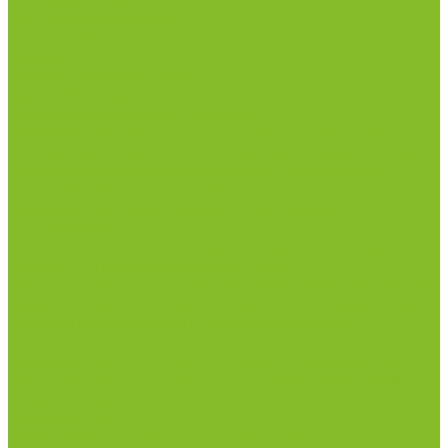
Столы весовые
Столы лабораторные
Стулья лабораторные
Тумбы
Шкафы лабораторные
Дезинфицирующие средства
Дезинфекционные коврики
Дезинфицирующие средства с альдегидами
Кожные антисептики, готовые растворы (спреи)
Средства на основе катионных поверхностно-
активных вещества (КПАВ)
Средства на основе кислородактивных
соединений
Средства на основе хлорактивных соединений
Химические индикаторы и тесты
Индикаторные полоски концентрации растворов
Индикаторы контроля Воздушной стерилизации
Биологические индикаторы воздушной
стерилизации
Индикаторы контроля Газовой стерилизации
Индикаторы контроля предстерил. обработки
Термометры
Гигрометры
Измерители влажности и температуры